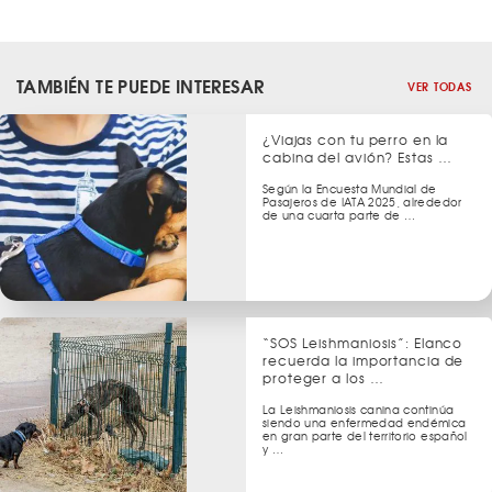
TAMBIÉN TE PUEDE INTERESAR
VER TODAS
¿Viajas con tu perro en la
cabina del avión? Estas …
Según la Encuesta Mundial de
Pasajeros de IATA 2025, alrededor
de una cuarta parte de …
“SOS Leishmaniosis”: Elanco
recuerda la importancia de
proteger a los …
La Leishmaniosis canina continúa
siendo una enfermedad endémica
en gran parte del territorio español
y …