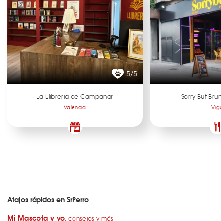
5/5
La Llibreria de Campanar
Sorry But Br
Valencia
Vig
Atajos rápidos en SrPerro
Mi Mascota y yo
: consejos y más