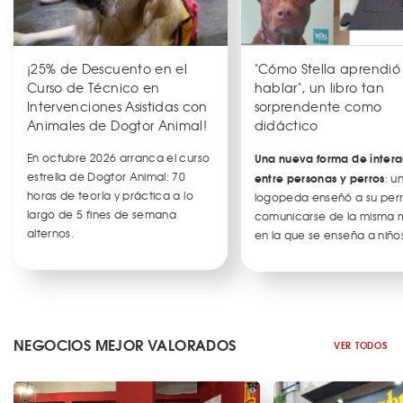
¡25% de Descuento en el
"Cómo Stella aprendió
Curso de Técnico en
hablar", un libro tan
Intervenciones Asistidas con
sorprendente como
Animales de Dogtor Animal!
didáctico
En octubre 2026 arranca el curso
Una nueva forma de intera
estrella de Dogtor Animal: 70
entre personas y perros
: u
horas de teoría y práctica a lo
logopeda enseñó a su per
largo de 5 fines de semana
comunicarse de la misma
alternos.
en la que se enseña a niños
NEGOCIOS MEJOR VALORADOS
VER TODOS