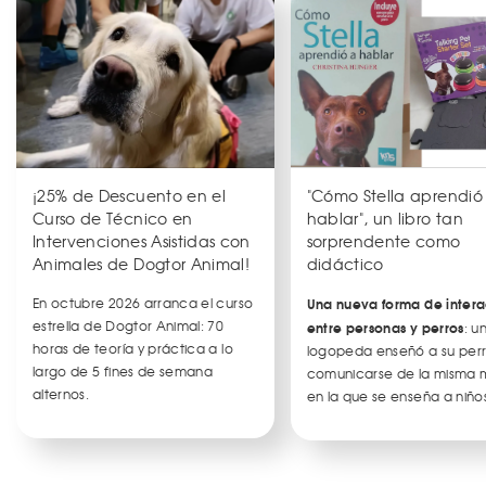
¡25% de Descuento en el
"Cómo Stella aprendió
Curso de Técnico en
hablar", un libro tan
Intervenciones Asistidas con
sorprendente como
Animales de Dogtor Animal!
didáctico
En octubre 2026 arranca el curso
Una nueva forma de intera
estrella de Dogtor Animal: 70
entre personas y perros
: u
horas de teoría y práctica a lo
logopeda enseñó a su per
largo de 5 fines de semana
comunicarse de la misma
alternos.
en la que se enseña a niños