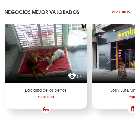
NEGOCIOS MEJOR VALORADOS
VER TODOS
5/5
La casita de los perros
Sorry But Br
Barcelona
Vig