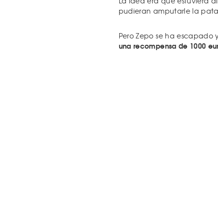
La idea era que estuviera al
pudieran amputarle la pata
Pero Zepo se ha escapado 
una recompensa de 1000 eur