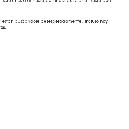
lí solo unos días hasta pasar por quirófano, hasta que
.
Incluso hay
y están buscándole desesperadamente.
os.