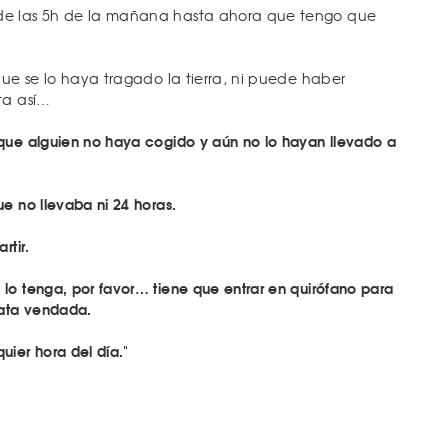
de las 5h de la mañana hasta ahora que tengo que
que se lo haya tragado la tierra, ni puede haber
ta así…
que alguien no haya cogido y aún no lo hayan llevado a
e no llevaba ni 24 horas.
rtir.
o tenga, por favor… tiene que entrar en quirófano para
pata vendada.
ier hora del día."