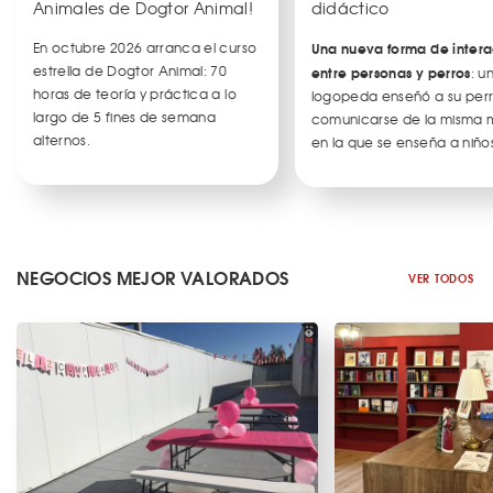
Animales de Dogtor Animal!
didáctico
En octubre 2026 arranca el curso
Una nueva forma de intera
estrella de Dogtor Animal: 70
entre personas y perros
: u
horas de teoría y práctica a lo
logopeda enseñó a su per
largo de 5 fines de semana
comunicarse de la misma
alternos.
en la que se enseña a niños
NEGOCIOS MEJOR VALORADOS
VER TODOS