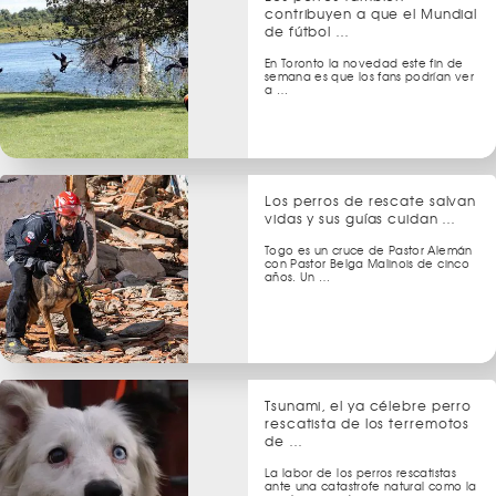
contribuyen a que el Mundial
de fútbol …
En Toronto la novedad este fin de
semana es que los fans podrían ver
a …
Los perros de rescate salvan
vidas y sus guías cuidan …
Togo es un cruce de Pastor Alemán
con Pastor Belga Malinois de cinco
años. Un …
Tsunami, el ya célebre perro
rescatista de los terremotos
de …
La labor de los perros rescatistas
ante una catastrofe natural como la