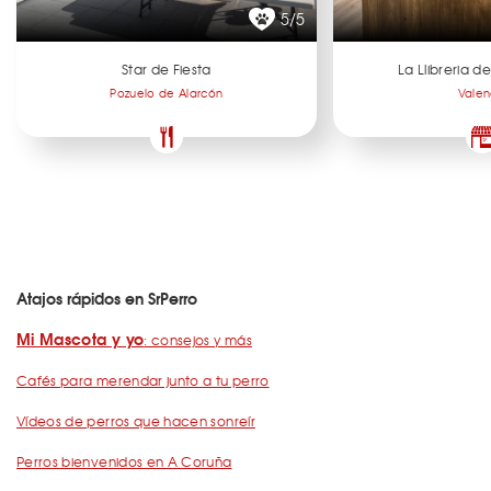
5/5
Star de Fiesta
La Llibreria 
Pozuelo de Alarcón
Valen
Atajos rápidos en SrPerro
Mi Mascota y yo
: consejos y más
Cafés para merendar junto a tu perro
Vídeos de perros que hacen sonreír
Perros bienvenidos en A Coruña