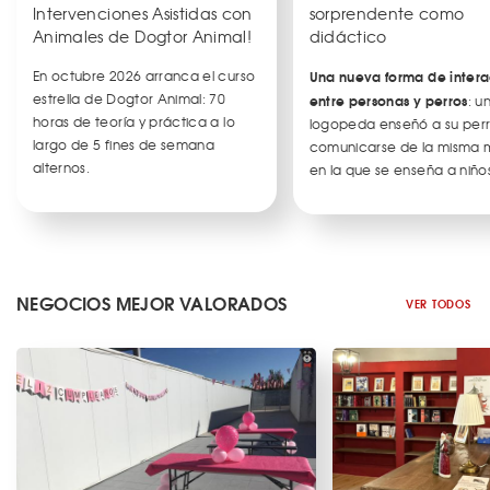
Intervenciones Asistidas con
sorprendente como
Animales de Dogtor Animal!
didáctico
En octubre 2026 arranca el curso
Una nueva forma de intera
estrella de Dogtor Animal: 70
entre personas y perros
: u
horas de teoría y práctica a lo
logopeda enseñó a su per
largo de 5 fines de semana
comunicarse de la misma
alternos.
en la que se enseña a niños
NEGOCIOS MEJOR VALORADOS
VER TODOS