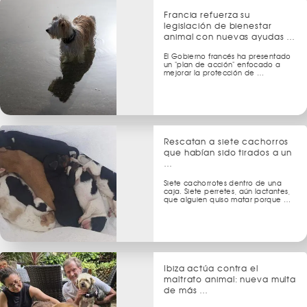
Francia refuerza su
legislación de bienestar
animal con nuevas ayudas …
El Gobierno francés ha presentado
un "plan de acción" enfocado a
mejorar la protección de …
Rescatan a siete cachorros
que habían sido tirados a un
…
Siete cachorrotes dentro de una
caja. Siete perretes, aún lactantes,
que alguien quiso matar porque …
Ibiza actúa contra el
maltrato animal: nueva multa
de más …