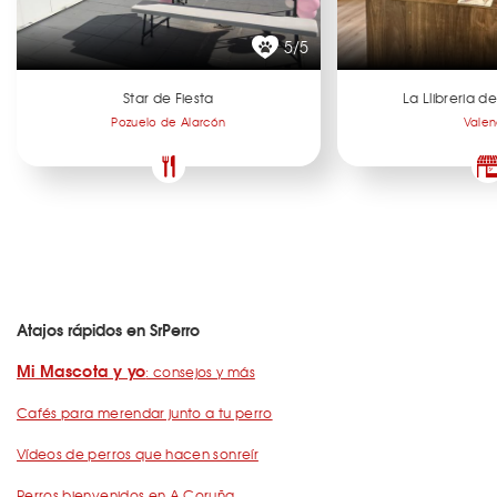
5/5
Star de Fiesta
La Llibreria 
Pozuelo de Alarcón
Valen
Atajos rápidos en SrPerro
Mi Mascota y yo
: consejos y más
Cafés para merendar junto a tu perro
Vídeos de perros que hacen sonreír
Perros bienvenidos en A Coruña