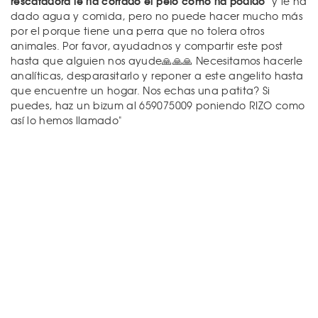
rescatadora le ha cortado el pelo como ha podido
y le ha
dado agua y comida, pero no puede hacer mucho más
por el porque tiene una perra que no tolera otros
animales. Por favor, ayudadnos y compartir este post
hasta que alguien nos ayude🙏🙏🙏 Necesitamos hacerle
analíticas, desparasitarlo y reponer a este angelito hasta
que encuentre un hogar. Nos echas una patita? Si
puedes, haz un bizum al 659075009 poniendo RIZO como
así lo hemos llamado"