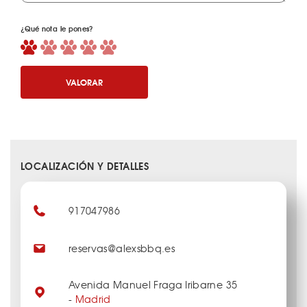
¿Qué nota le pones?
VALORAR
LOCALIZACIÓN Y DETALLES
917047986
reservas@alexsbbq.es
Avenida Manuel Fraga Iribarne 35
-
Madrid