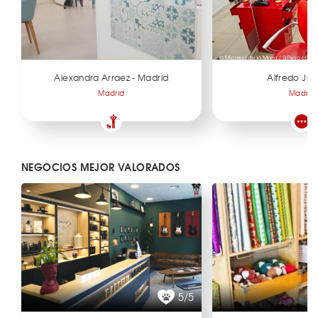
Alexandra Arraez - Madrid
Alfredo Ji
Madrid
Madrid
NEGOCIOS MEJOR VALORADOS
5/5