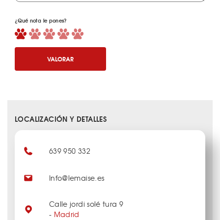
¿Qué nota le pones?
VALORAR
LOCALIZACIÓN Y DETALLES
639 950 332
Info@lemaise.es
Calle jordi solé tura 9
-
Madrid