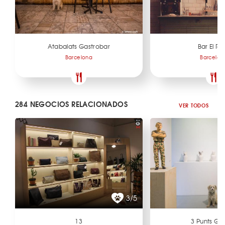
Atabalats Gastrobar
Bar El Ru
Barcelona
Barcelon
284 NEGOCIOS RELACIONADOS
VER TODOS
3/5
13
3 Punts Gal