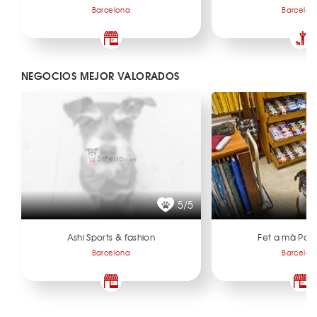
Barcelona
Barcelon
NEGOCIOS MEJOR VALORADOS
5/5
Ashi Sports & fashion
Fet a mà Pat
Barcelona
Barcelon