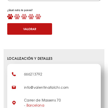
¿Qué nota le pones?
VALORAR
LOCALIZACIÓN Y DETALLES
666213792
info@valentinafalchi.com
Carrer de Massens 70
-
Barcelona