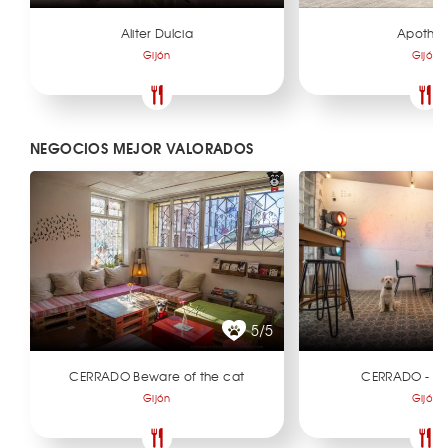
Aliter Dulcia
Apothe-
Gijón
Gijón
NEGOCIOS MEJOR VALORADOS
5/5
CERRADO Beware of the cat
CERRADO - De
Gijón
Gijón