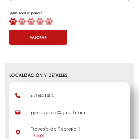
¿Qué nota le pones?
VALORAR
LOCALIZACIÓN Y DETALLES
670441405
geniogenial@gmail.com
Travesía de Rectoría 1
-
Gijón