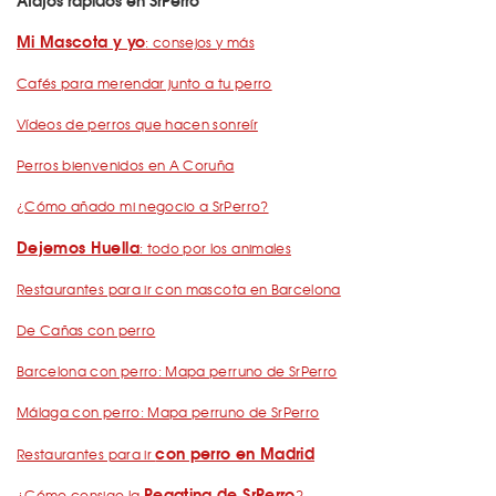
Mi Mascota y yo
: consejos y más
Cafés para merendar junto a tu perro
Vídeos de perros que hacen sonreír
Perros bienvenidos en A Coruña
¿Cómo añado mi negocio a SrPerro?
Dejemos Huella
: todo por los animales
Restaurantes para ir con mascota en Barcelona
De Cañas con perro
Barcelona con perro: Mapa perruno de SrPerro
Málaga con perro: Mapa perruno de SrPerro
con perro en Madrid
Restaurantes para ir
Pegatina de SrPerro
¿Cómo consigo la
?