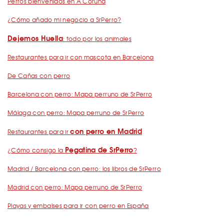
Perros bienvenidos en A Coruña
¿Cómo añado mi negocio a SrPerro?
Dejemos Huella
: todo por los animales
Restaurantes para ir con mascota en Barcelona
De Cañas con perro
Barcelona con perro: Mapa perruno de SrPerro
Málaga con perro: Mapa perruno de SrPerro
con perro en Madrid
Restaurantes para ir
Pegatina de SrPerro
¿Cómo consigo la
?
Madrid / Barcelona con perro: los libros de SrPerro
Madrid con perro: Mapa perruno de SrPerro
Playas y embalses para ir con perro en España