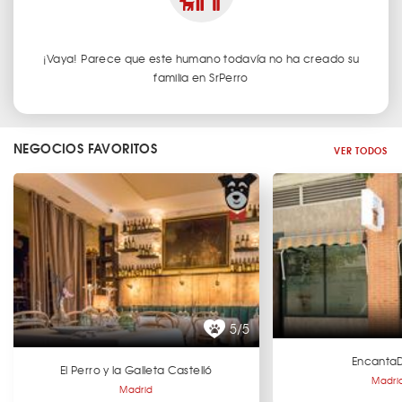
¡Vaya! Parece que este humano todavía no ha creado su
familia en SrPerro
NEGOCIOS FAVORITOS
VER TODOS
5/5
Encanta
El Perro y la Galleta Castelló
Madri
Madrid