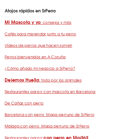
Atajos rápidos en SrPerro
Mi Mascota y yo
: consejos y más
Cafés para merendar junto a tu perro
Vídeos de perros que hacen sonreír
Perros bienvenidos en A Coruña
¿Cómo añado mi negocio a SrPerro?
Dejemos Huella
: todo por los animales
Restaurantes para ir con mascota en Barcelona
De Cañas con perro
Barcelona con perro: Mapa perruno de SrPerro
Málaga con perro: Mapa perruno de SrPerro
con perro en Madrid
Restaurantes para ir