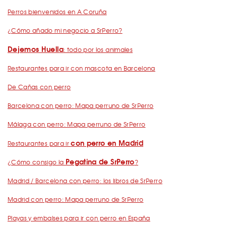
Perros bienvenidos en A Coruña
¿Cómo añado mi negocio a SrPerro?
Dejemos Huella
: todo por los animales
Restaurantes para ir con mascota en Barcelona
De Cañas con perro
Barcelona con perro: Mapa perruno de SrPerro
Málaga con perro: Mapa perruno de SrPerro
con perro en Madrid
Restaurantes para ir
Pegatina de SrPerro
¿Cómo consigo la
?
Madrid / Barcelona con perro: los libros de SrPerro
Madrid con perro: Mapa perruno de SrPerro
Playas y embalses para ir con perro en España