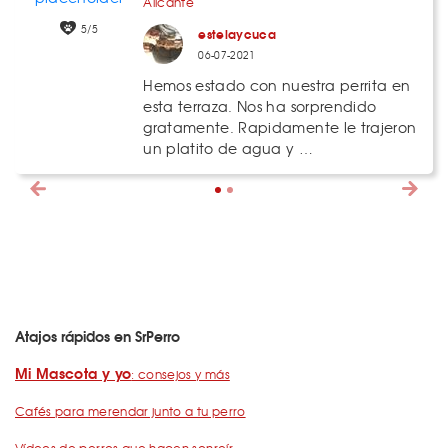
Alicante
5/5
estelaycuca
06-07-2021
Hemos estado con nuestra perrita en
esta terraza. Nos ha sorprendido
gratamente. Rapidamente le trajeron
un platito de agua y …
Atajos rápidos en SrPerro
Mi Mascota y yo
: consejos y más
Cafés para merendar junto a tu perro
Vídeos de perros que hacen sonreír