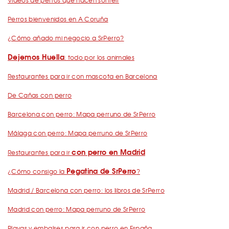
Perros bienvenidos en A Coruña
¿Cómo añado mi negocio a SrPerro?
Dejemos Huella
: todo por los animales
Restaurantes para ir con mascota en Barcelona
De Cañas con perro
Barcelona con perro: Mapa perruno de SrPerro
Málaga con perro: Mapa perruno de SrPerro
con perro en Madrid
Restaurantes para ir
Pegatina de SrPerro
¿Cómo consigo la
?
Madrid / Barcelona con perro: los libros de SrPerro
Madrid con perro: Mapa perruno de SrPerro
Playas y embalses para ir con perro en España