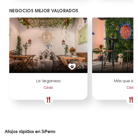
NEGOCIOS MEJOR VALORADOS
5/5
La Veganesa
Más que la 
Cádiz
Cádiz
Atajos rápidos en SrPerro