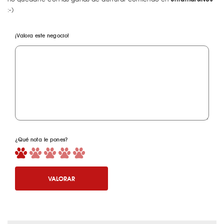
:-)
¡Valora este negocio!
¿Qué nota le pones?
VALORAR