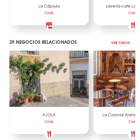
La Cápsula
Librería-café La 
Cádiz
Cádiz
29 NEGOCIOS RELACIONADOS
VER TODOS
AJOLÁ
La Colonial Alamed
Cádiz
Cádiz