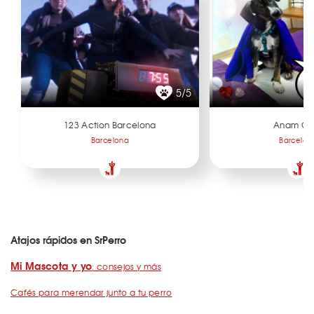
5/5
123 Action Barcelona
Anam Ca
Barcelona
Barcelon
Atajos rápidos en SrPerro
Mi Mascota y yo
: consejos y más
Cafés para merendar junto a tu perro