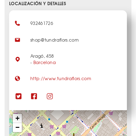
LOCALIZACIÓN Y DETALLES
932461726
shop@tundraflors.com
Aragó, 458
-
Barcelona
http://www.tundraflors.com
+
−