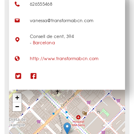
626555468
vanessa@transformabcn.com
Consell de cent, 394
-
Barcelona
http://www.transformabcn.com
+
−