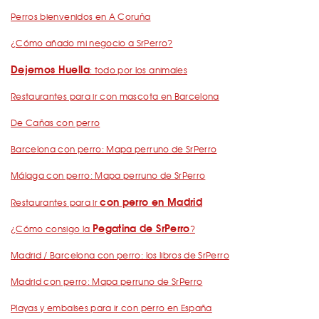
Perros bienvenidos en A Coruña
¿Cómo añado mi negocio a SrPerro?
Dejemos Huella
: todo por los animales
Restaurantes para ir con mascota en Barcelona
De Cañas con perro
Barcelona con perro: Mapa perruno de SrPerro
Málaga con perro: Mapa perruno de SrPerro
con perro en Madrid
Restaurantes para ir
Pegatina de SrPerro
¿Cómo consigo la
?
Madrid / Barcelona con perro: los libros de SrPerro
Madrid con perro: Mapa perruno de SrPerro
Playas y embalses para ir con perro en España