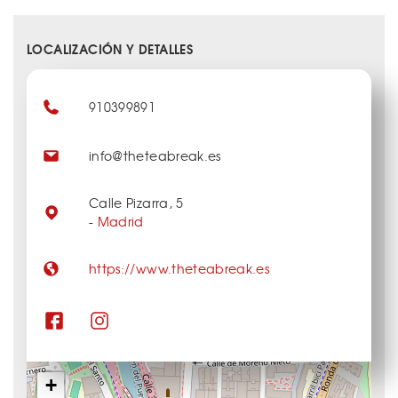
LOCALIZACIÓN Y DETALLES
910399891
info@theteabreak.es
Calle Pizarra, 5
-
Madrid
https://www.theteabreak.es
+