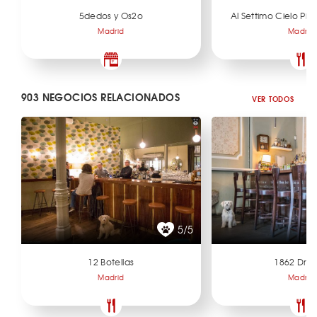
5dedos y Os2o
Al Settimo Cielo Piz
Madrid
Madrid
903 NEGOCIOS RELACIONADOS
VER TODOS
5/5
12 Botellas
1862 Dry 
Madrid
Madrid