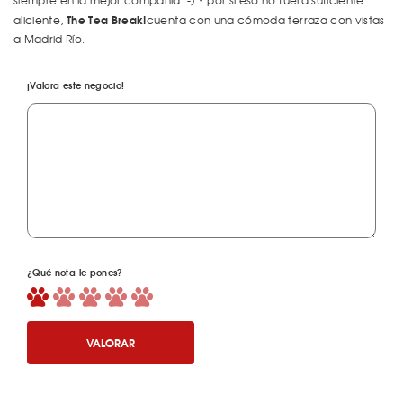
siempre en la mejor compañía :-) Y por si eso no fuera suficiente
The Tea Break!
aliciente,
cuenta con una cómoda terraza con vistas
a Madrid Río.
¡Valora este negocio!
¿Qué nota le pones?
VALORAR