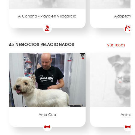
A Concha - Playa en Villagarcía
Adoptatup
45 NEGOCIOS RELACIONADOS
VER TODOS
Amb Cua
Animali