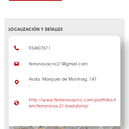
LOCALIZACIÓN Y DETALLES
934607671
terranovacnc21@gmail.com
Avda. Marqués de Montroig, 147
-
http://www.terranovacnc.com/portfolio-it
em/terranova-21-badalona/