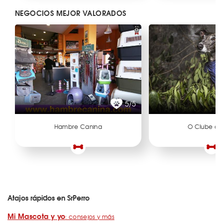
NEGOCIOS MEJOR VALORADOS
5/5
Hambre Canina
O Clube da
Atajos rápidos en SrPerro
Mi Mascota y yo
: consejos y más