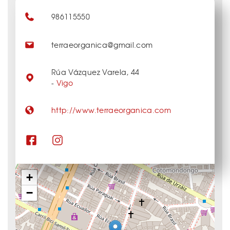
986115550
terraeorganica@gmail.com
Rúa Vázquez Varela, 44
-
Vigo
http://www.terraeorganica.com
+
−