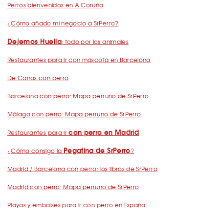
Perros bienvenidos en A Coruña
¿Cómo añado mi negocio a SrPerro?
Dejemos Huella
: todo por los animales
Restaurantes para ir con mascota en Barcelona
De Cañas con perro
Barcelona con perro: Mapa perruno de SrPerro
Málaga con perro: Mapa perruno de SrPerro
con perro en Madrid
Restaurantes para ir
Pegatina de SrPerro
¿Cómo consigo la
?
Madrid / Barcelona con perro: los libros de SrPerro
Madrid con perro: Mapa perruno de SrPerro
Playas y embalses para ir con perro en España