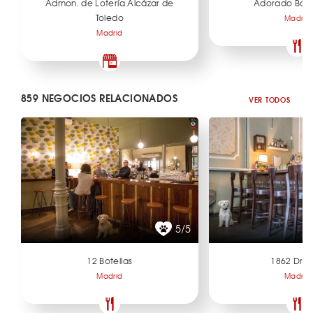
Admon. de Lotería Alcázar de
Adorado Bar 
Toledo
Madrid
Madrid
859 NEGOCIOS RELACIONADOS
VER TODOS
5/5
12 Botellas
1862 Dry 
Madrid
Madrid