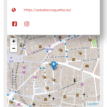
https://solodecroquetas.es/
+
−
Leaflet