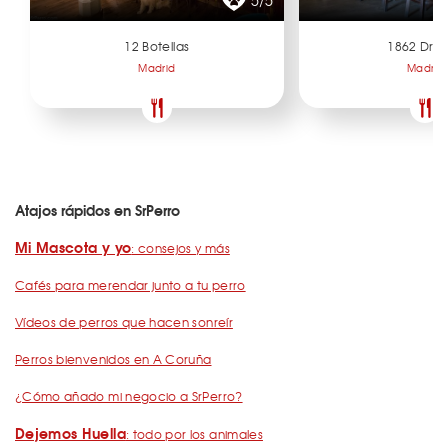
5/5
12 Botellas
1862 Dry 
Madrid
Madrid
Atajos rápidos en SrPerro
Mi Mascota y yo
: consejos y más
Cafés para merendar junto a tu perro
Vídeos de perros que hacen sonreír
Perros bienvenidos en A Coruña
¿Cómo añado mi negocio a SrPerro?
Dejemos Huella
: todo por los animales