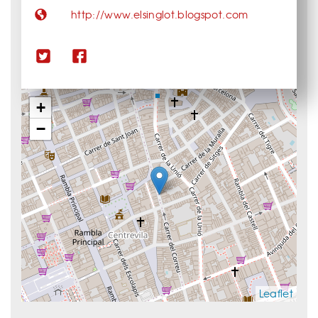
http://www.elsinglot.blogspot.com
+
−
Leaflet