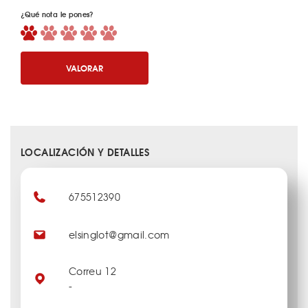
¿Qué nota le pones?
VALORAR
LOCALIZACIÓN Y DETALLES
675512390
elsinglot@gmail.com
Correu 12
-