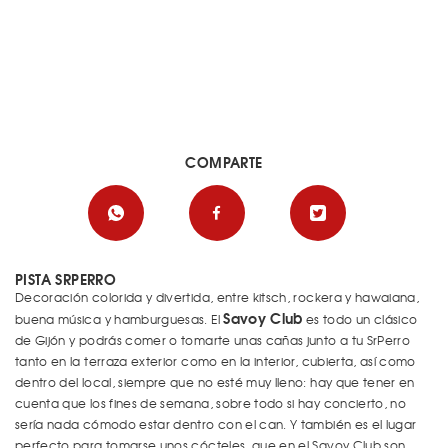
COMPARTE
PISTA SRPERRO
Decoración colorida y divertida, entre kitsch, rockera y hawaiana,
Savoy Club
buena música y hamburguesas. El
es todo un clásico
de Gijón y podrás comer o tomarte unas cañas junto a tu SrPerro
tanto en la terraza exterior como en la interior, cubierta, así como
dentro del local, siempre que no esté muy lleno: hay que tener en
cuenta que los fines de semana, sobre todo si hay concierto, no
sería nada cómodo estar dentro con el can. Y también es el lugar
perfecto para tomarse unos cócteles, que en el Savoy Club son