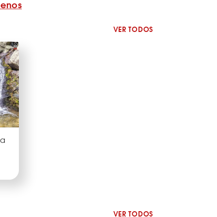
benos
VER TODOS
za
VER TODOS