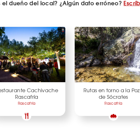
s el dueño del local? ¿Algún dato erróneo?
Escrí
estaurante Cachivache
Rutas en torno a la Po
Rascafría
de Sócrates
Rascafría
Rascafría