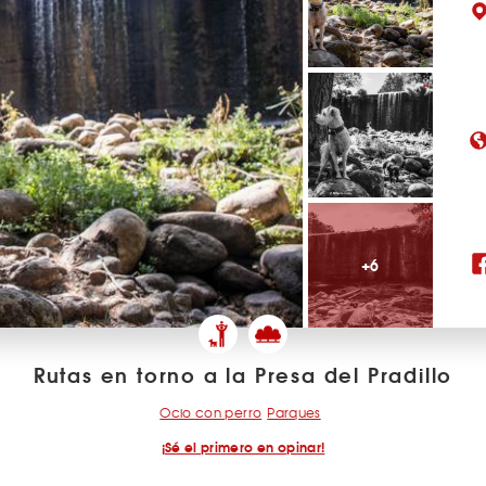
+6
Rutas en torno a la Presa del Pradillo
Ocio con perro
Parques
¡Sé el primero en opinar!