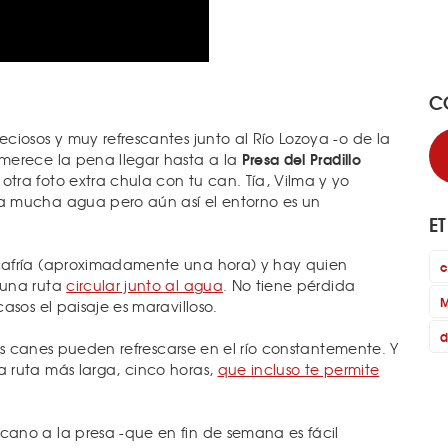
C
ciosos y muy refrescantes junto al Río Lozoya -o de la
Presa del Pradillo
merece la pena llegar hasta a la
ra foto extra chula con tu can. Tía, Vilma y yo
a mucha agua pero aún así el entorno es un
E
cafría (aproximadamente una hora) y hay quien
c
guna ruta
circular junto al agua
. No tiene pérdida
M
asos el paisaje es maravilloso.
d
los canes pueden refrescarse en el río constantemente. Y
 ruta más larga, cinco horas,
que incluso te permite
ano a la presa -que en fin de semana es fácil