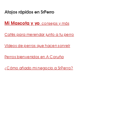
Atajos rápidos en SrPerro
Mi Mascota y yo
: consejos y más
Cafés para merendar junto a tu perro
Vídeos de perros que hacen sonreír
Perros bienvenidos en A Coruña
¿Cómo añado mi negocio a SrPerro?
Dejemos Huella
: todo por los animales
Restaurantes para ir con mascota en Barcelona
De Cañas con perro
Barcelona con perro: Mapa perruno de SrPerro
Málaga con perro: Mapa perruno de SrPerro
con perro en Madrid