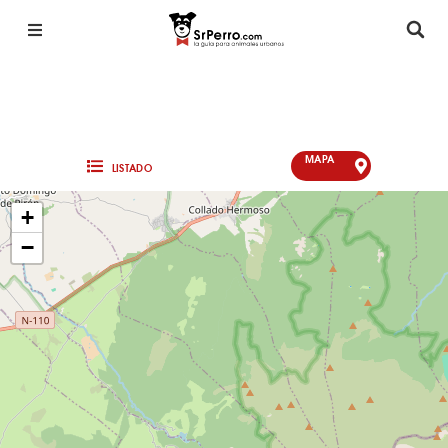
MAPA
LISTADO
+
−