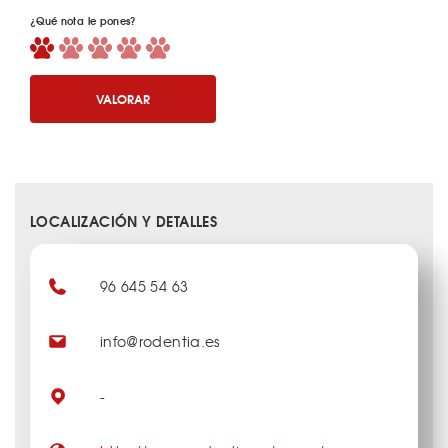
¿Qué nota le pones?
VALORAR
LOCALIZACIÓN Y DETALLES
96 645 54 63
info@rodentia.es
-