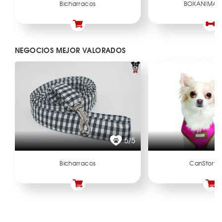
Bicharracos
BOXANIMAL
NEGOCIOS MEJOR VALORADOS
5/5
Bicharracos
CanStory.