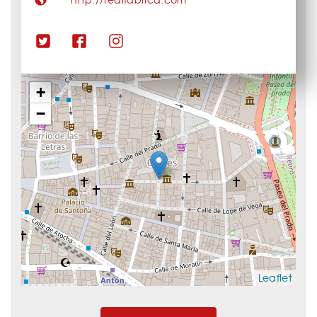
+
−
Leaflet