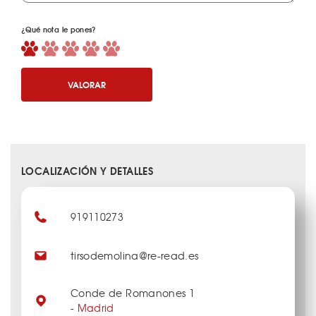
¿Qué nota le pones?
VALORAR
LOCALIZACIÓN Y DETALLES
919110273
tirsodemolina@re-read.es
Conde de Romanones 1
-
Madrid