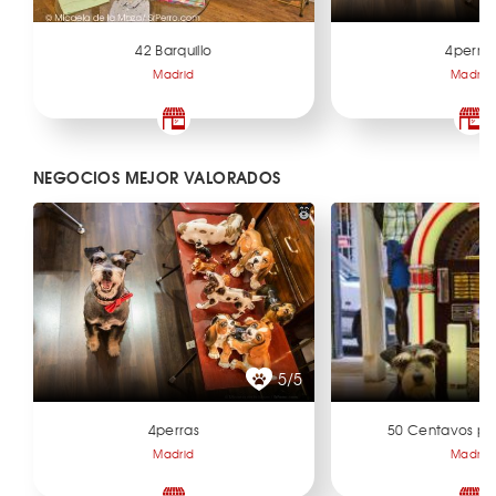
42 Barquillo
4perra
Madrid
Madrid
NEGOCIOS MEJOR VALORADOS
5/5
4perras
50 Centavos po
Madrid
Madrid