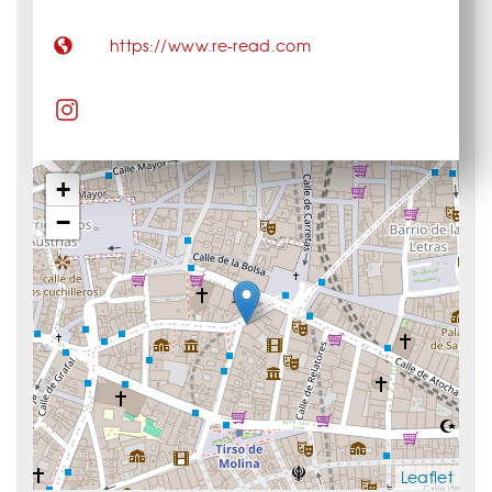
https://www.re-read.com
+
−
Leaflet