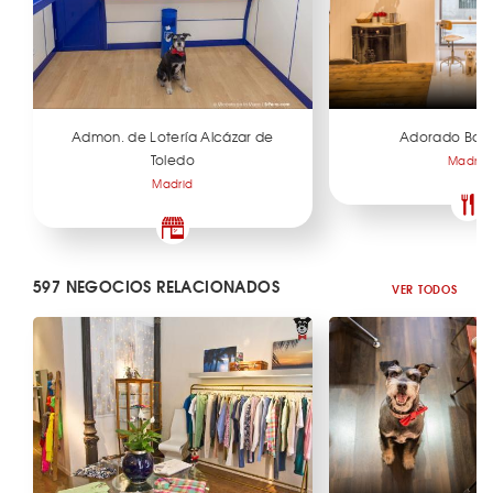
Admon. de Lotería Alcázar de
Adorado Bar 
Toledo
Madrid
Madrid
597 NEGOCIOS RELACIONADOS
VER TODOS