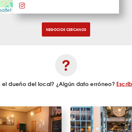
eaflet
NEGOCIOS CERCANOS
s el dueño del local? ¿Algún dato erróneo?
Escrí