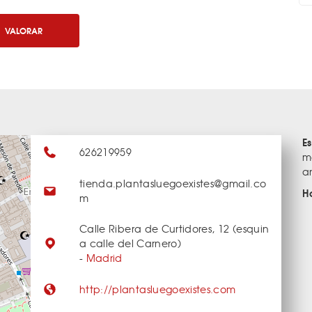
VALORAR
E
626219959
m
a
tienda.plantasluegoexistes@gmail.co
H
m
Calle Ribera de Curtidores, 12 (esquin
a calle del Carnero)
-
Madrid
http://plantasluegoexistes.com