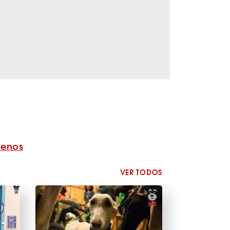
benos
VER TODOS