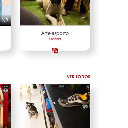
5/5
Arteiesparto
Madrid
VER TODOS