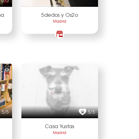
5/5
ma
5dedos y Os2o
Madrid
5/5
5/5
Casa Yustas
Madrid