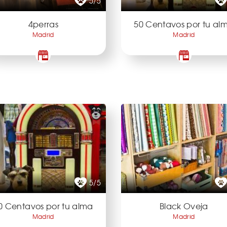
5/5
4perras
50 Centavos por tu al
Madrid
Madrid
5/5
0 Centavos por tu alma
Black Oveja
Madrid
Madrid