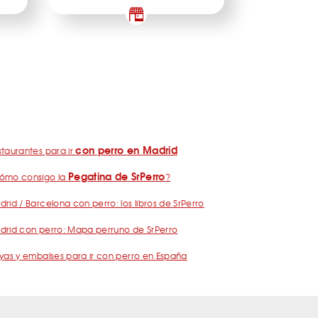
con perro en Madrid
taurantes para ir
Pegatina de SrPerro
ómo consigo la
?
rid / Barcelona con perro: los libros de SrPerro
drid con perro: Mapa perruno de SrPerro
yas y embalses para ir con perro en España