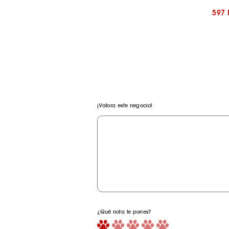
597
¡Valora este negocio!
¿Qué nota le pones?