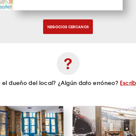
eaflet
NEGOCIOS CERCANOS
s el dueño del local? ¿Algún dato erróneo?
Escrí