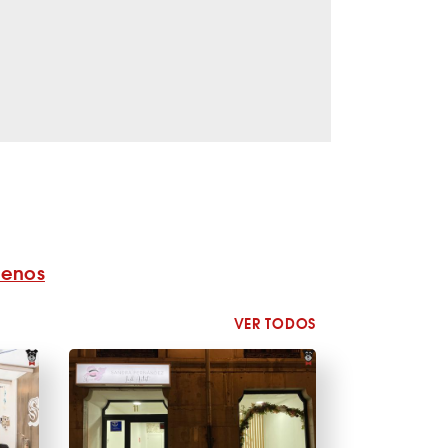
benos
VER TODOS