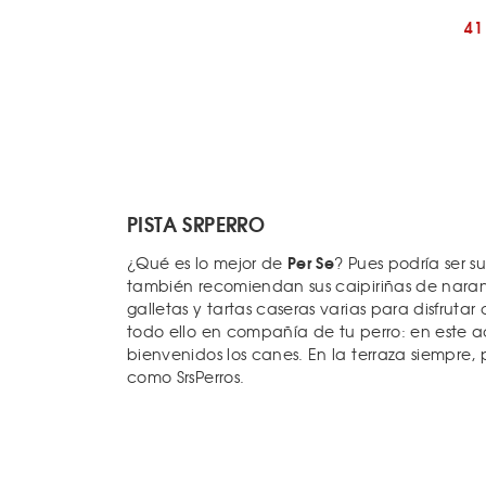
41
PISTA SRPERRO
Per Se
¿Qué es lo mejor de
? Pues podría ser s
también recomiendan sus caipiriñas de naranj
galletas y tartas caseras varias para disfruta
todo ello en compañía de tu perro: en este a
bienvenidos los canes. En la terraza siempre, 
como SrsPerros.