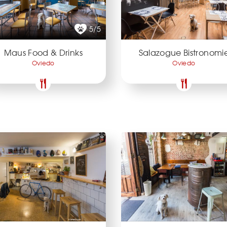
5/5
Maus Food & Drinks
Salazogue Bistronomi
Oviedo
Oviedo