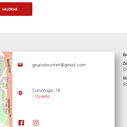
VALORAR
E
Z
grupobrunten@gmail.com
O
H
S
Canóniga, 18
-
Oviedo