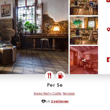
+6
Per Se
Bares Rest y Cafés
Terrazas
2 opiniones
5/5