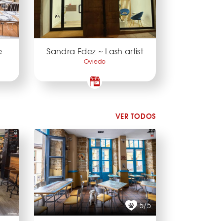
e
Sandra Fdez ~ Lash artist
Oviedo
VER TODOS
5/5