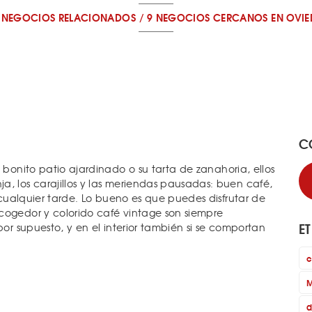
 NEGOCIOS RELACIONADOS
/
9 NEGOCIOS CERCANOS
EN OVI
C
u bonito patio ajardinado o su tarta de zanahoria, ellos
a, los carajillos y las meriendas pausadas: buen café,
r cualquier tarde. Lo bueno es que puedes disfrutar de
cogedor y colorido café vintage son siempre
E
por supuesto, y en el interior también si se comportan
c
M
d