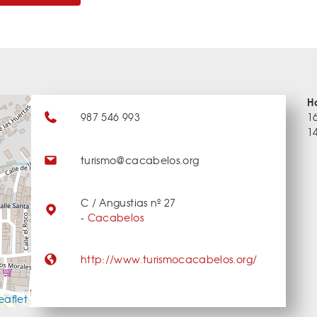
H
987 546 993
16
1
turismo@cacabelos.org
C / Angustias nº 27
-
Cacabelos
http://www.turismocacabelos.org/
eaflet