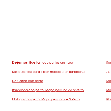
Dejemos Huella
: todo por los animales
Res
Restaurantes para ir con mascota en Barcelona
¿C
De Cañas con perro
Mad
Barcelona con perro: Mapa perruno de SrPerro
Ma
Málaga con perro: Mapa perruno de SrPerro
Pla