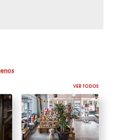
benos
VER TODOS