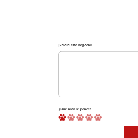
¡Valora este negocio!
¿Qué nota le pones?