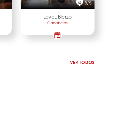
5/5
LeveL Bierzo
Cacabelos
VER TODOS