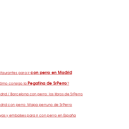
con perro en Madrid
taurantes para ir
Pegatina de SrPerro
ómo consigo la
?
rid / Barcelona con perro: los libros de SrPerro
drid con perro: Mapa perruno de SrPerro
yas y embalses para ir con perro en España