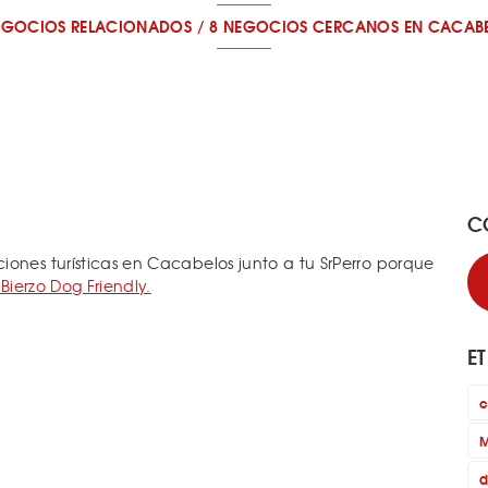
EGOCIOS RELACIONADOS
/
8 NEGOCIOS CERCANOS
EN CACAB
C
iones turísticas en Cacabelos junto a tu SrPerro porque
 Bierzo Dog Friendly.
E
c
M
d