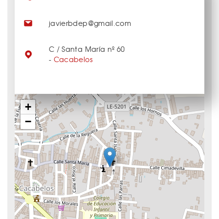
javierbdep@gmail.com
C / Santa María nº 60
-
Cacabelos
+
−