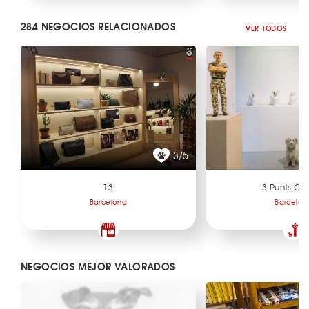
284 NEGOCIOS RELACIONADOS
VER TODOS
3/5
13
3 Punts Gal
Barcelona
Barcelon
NEGOCIOS MEJOR VALORADOS