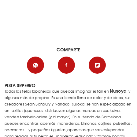
COMPARTE
PISTA SRPERRO
Nunoya
Todas las telas japonesas que puedas imaginar están en
, y
algunas más de propina. Es una tienda llena de color y de ideas, sus
creadores Sean Banbury y Nanako Tsujioka, se han especializado en
en textiles japoneses, distribuyen algunas marcas en exclusiva,
venden también online (y al mayor). En su tienda de Barcelona
puedes encontrar, además, monederos, kimonos, cojines, pulseritas,
neceseres... y pequeñas figuritas japonesas que son estupendas
para regalar. Si tu perro es un SrPerro -educado y formal- podrás