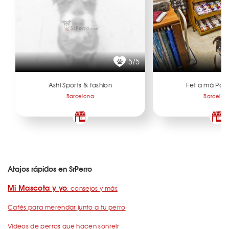
5/5
Ashi Sports & fashion
Fet a mà Pat
Barcelona
Barcelon
Atajos rápidos en SrPerro
Mi Mascota y yo
: consejos y más
Cafés para merendar junto a tu perro
Vídeos de perros que hacen sonreír