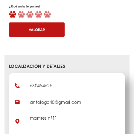
¿Qué nota le pones?
VALORAR
LOCALIZACIÓN Y DETALLES
630454625
antologo40@gmail.com
martires nº11
-