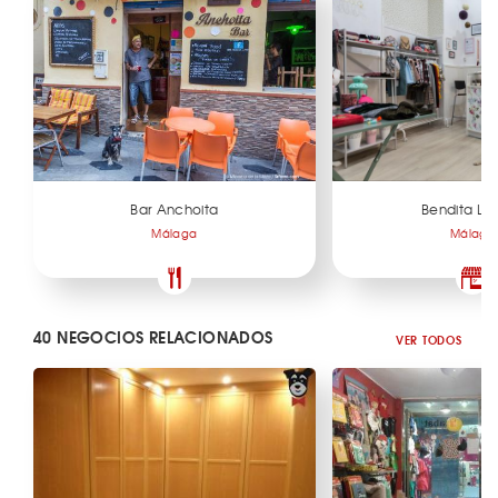
Bar Anchoita
Bendita Lo
Málaga
Málaga
40 NEGOCIOS RELACIONADOS
VER TODOS