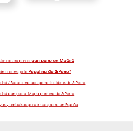
con perro en Madrid
taurantes para ir
Pegatina de SrPerro
ómo consigo la
?
rid / Barcelona con perro: los libros de SrPerro
drid con perro: Mapa perruno de SrPerro
yas y embalses para ir con perro en España