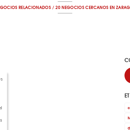
EGOCIOS RELACIONADOS
/
20 NEGOCIOS CERCANOS
EN ZARA
C
/5
E
l
c
M
s
d