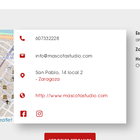
E
607332228
a
Z
info@mascotastudio.com
H
O
San Pablo, 14 local 2
-
Zaragoza
http://www.mascotastudio.com
eaflet