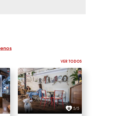
benos
VER TODOS
5/5