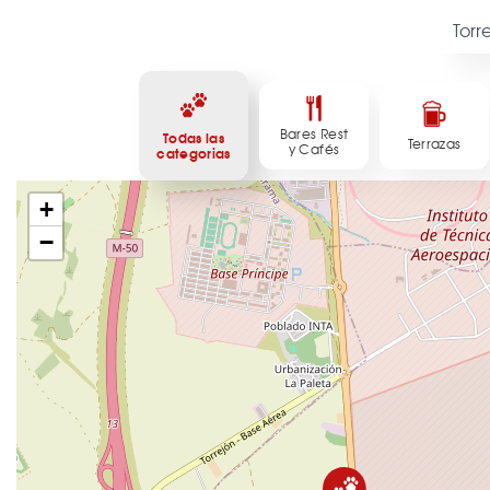
Bares Rest
Todas las
Terrazas
y Cafés
categorias
+
−