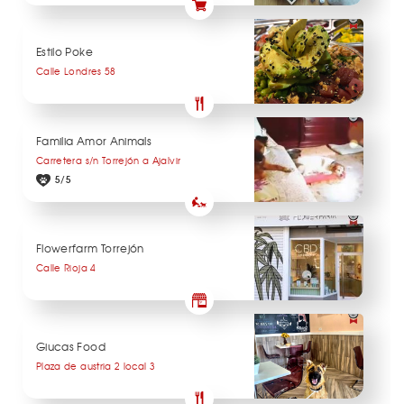
Estilo Poke
Calle Londres 58
Familia Amor Animals
Carretera s/n Torrejón a Ajalvir
5/5
Flowerfarm Torrejón
Calle Rioja 4
Giucas Food
Plaza de austria 2 local 3