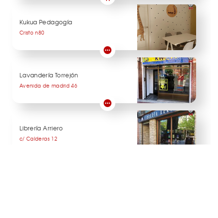
Kukua Pedagogía
Cristo n80
Lavandería Torrejón
Avenida de madrid 46
Librería Arriero
c/ Calderas 12
Nassalaw Consultores
Avda. Constitución 82 - Edif. García 1ªPlanta -
Despacho 6