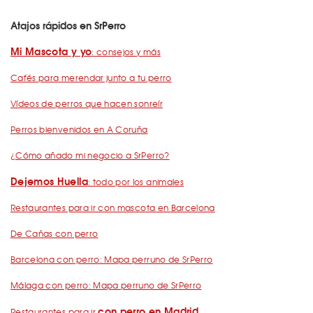
Atajos rápidos en SrPerro
Mi Mascota y yo
: consejos y más
Cafés para merendar junto a tu perro
Vídeos de perros que hacen sonreír
Perros bienvenidos en A Coruña
¿Cómo añado mi negocio a SrPerro?
Dejemos Huella
: todo por los animales
Restaurantes para ir con mascota en Barcelona
De Cañas con perro
Barcelona con perro: Mapa perruno de SrPerro
Málaga con perro: Mapa perruno de SrPerro
con perro en Madrid
Restaurantes para ir