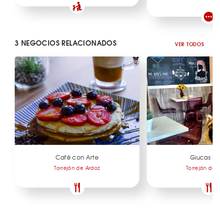
3 NEGOCIOS RELACIONADOS
VER TODOS
Café con Arte
Giucas F
Torrejón de Ardoz
Torrejón de 