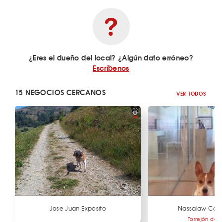
¿Eres el dueño del local? ¿Algún dato erróneo?
Escríbenos
15 NEGOCIOS CERCANOS
VER TODOS
Jose Juan Exposito
Nassalaw Cons
Torrejón de 