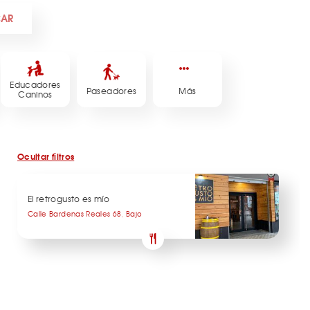
CAR
Educadores
Paseadores
Más
Caninos
Ocultar filtros
El retrogusto es mío
Calle Bardenas Reales 68, Bajo