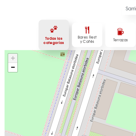
Bares Rest
Todas las
Terrazas
y Cafés
categorias
+
−