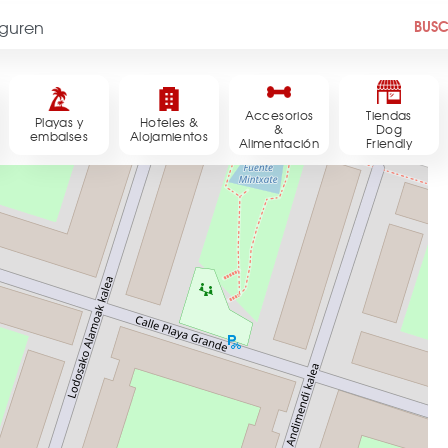
BUS
Accesorios
Tiendas
Playas y
Hoteles &
&
Dog
embalses
Alojamientos
Alimentación
Friendly