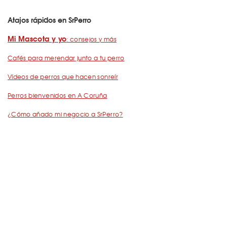
Atajos rápidos en SrPerro
Mi Mascota y yo
: consejos y más
Cafés para merendar junto a tu perro
Vídeos de perros que hacen sonreír
Perros bienvenidos en A Coruña
¿Cómo añado mi negocio a SrPerro?
Dejemos Huella
: todo por los animales
Restaurantes para ir con mascota en Barcelona
De Cañas con perro
Barcelona con perro: Mapa perruno de SrPerro
Málaga con perro: Mapa perruno de SrPerro
con perro en Madrid