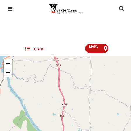
MAPA
LISTADO
+
−