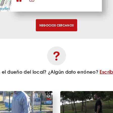
eaflet
NEGOCIOS CERCANOS
s el dueño del local? ¿Algún dato erróneo?
Escrí