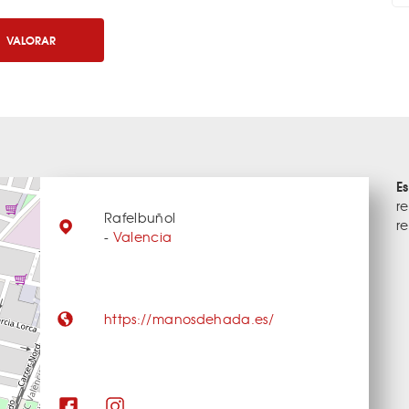
VALORAR
E
r
Rafelbuñol
r
-
Valencia
https://manosdehada.es/