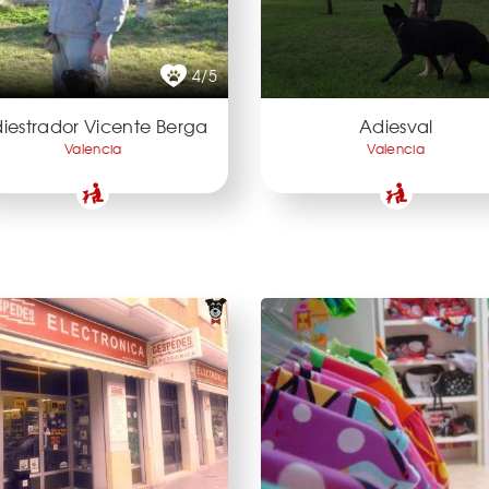
4/5
iestrador Vicente Berga
Adiesval
Valencia
Valencia