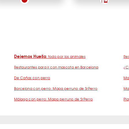
Dejemos Huella
: todo por los animales
Res
Restaurantes para ir con mascota en Barcelona
¿C
De Cañas con perro
Mad
Barcelona con perro: Mapa perruno de SrPerro
Ma
Málaga con perro: Mapa perruno de SrPerro
Pla
s Frecuentes Humanos Perrunos
Preguntas Frecuentes Negocios Perru