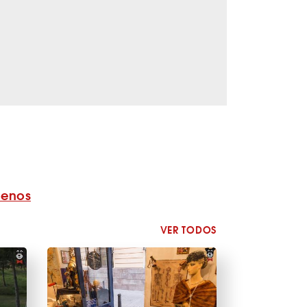
benos
VER TODOS