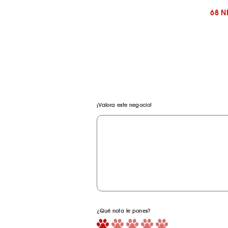
68 
¡Valora este negocio!
¿Qué nota le pones?