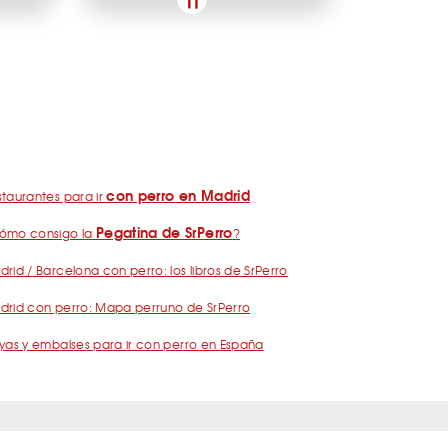
con perro en Madrid
taurantes para ir
Pegatina de SrPerro
ómo consigo la
?
rid / Barcelona con perro: los libros de SrPerro
drid con perro: Mapa perruno de SrPerro
yas y embalses para ir con perro en España
nos
Política de Privacidad
Publicidad
Contacto