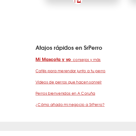
Atajos rápidos en SrPerro
Mi Mascota y yo
: consejos y más
Cafés para merendar junto a tu perro
Vídeos de perros que hacen sonreír
Perros bienvenidos en A Coruña
¿Cómo añado mi negocio a SrPerro?
Quiénes somos
Términos y condiciones
Pregunta