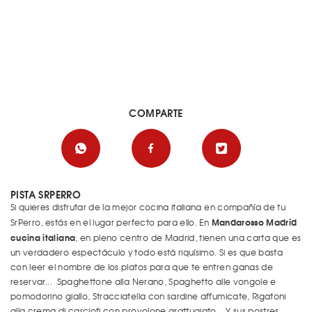
COMPARTE
PISTA SRPERRO
Si quieres disfrutar de la mejor cocina italiana en compañía de tu
Mandarosso Madrid
SrPerro, estás en el lugar perfecto para ello. En
cucina italiana
, en pleno centro de Madrid, tienen una carta que es
un verdadero espectáculo y todo está riquísimo. Si es que basta
con leer el nombre de los platos para que te entren ganas de
reservar... Spaghettone alla Nerano, Spaghetto alle vongole e
pomodorino giallo, Stracciatella con sardine affumicate, Rigatoni
alla crema di carciofi con provolone grattugiato... Y sus postres,