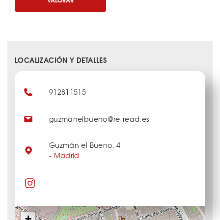
LOCALIZACIÓN Y DETALLES
912811515
guzmanelbueno@re-read.es
Guzmán el Bueno, 4
-
Madrid
+