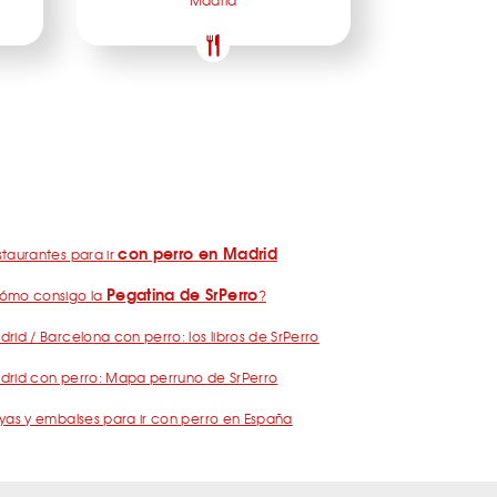
Madrid
con perro en Madrid
taurantes para ir
Pegatina de SrPerro
ómo consigo la
?
rid / Barcelona con perro: los libros de SrPerro
drid con perro: Mapa perruno de SrPerro
yas y embalses para ir con perro en España