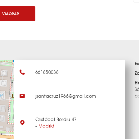
VALORAR
E
661850038
Z
H
S
c
jsantacruz1966@gmail.com
Cristóbal Bordiu 47
-
Madrid