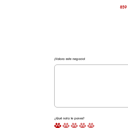
859
¡Valora este negocio!
¿Qué nota le pones?