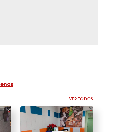
benos
VER TODOS