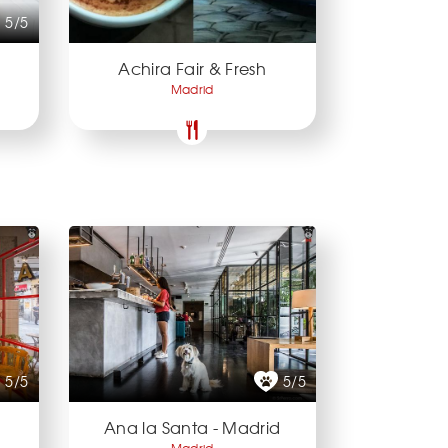
5/5
Achira Fair & Fresh
Madrid
5/5
5/5
Ana la Santa - Madrid