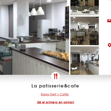
La patisserie&cafe
Bares Rest y Cafés
¡Sé el primero en opinar!