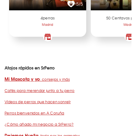
5/5
4perras
50 Centavos po
Madrid
Madrid
Atajos rápidos en SrPerro
Mi Mascota y yo
: consejos y más
Cafés para merendar junto a tu perro
Vídeos de perros que hacen sonreír
Perros bienvenidos en A Coruña
¿Cómo añado mi negocio a SrPerro?
Dejemos Huella
: todo por los animales