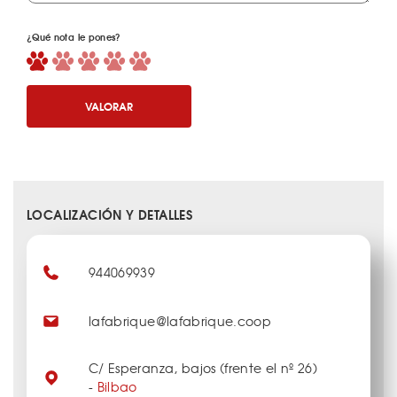
¿Qué nota le pones?
VALORAR
LOCALIZACIÓN Y DETALLES
944069939
lafabrique@lafabrique.coop
C/ Esperanza, bajos (frente el nº 26)
-
Bilbao