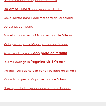
¿Cómo añado mi negocio a SrPerro?
Dejemos Huella
: todo por los animales
Restaurantes para ir con mascota en Barcelona
De Cañas con perro
Barcelona con perro: Mapa perruno de SrPerro
Málaga con perro: Mapa perruno de SrPerro
con perro en Madrid
Restaurantes para ir
Pegatina de SrPerro
¿Cómo consigo la
?
Madrid / Barcelona con perro: los libros de SrPerro
Madrid con perro: Mapa perruno de SrPerro
Playas y embalses para ir con perro en España