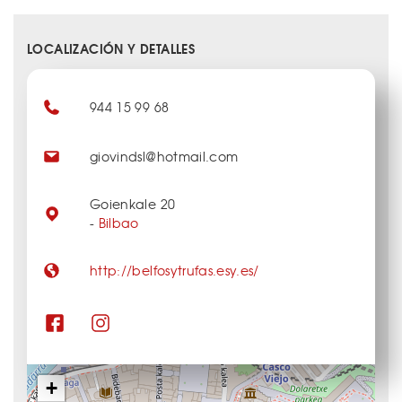
LOCALIZACIÓN Y DETALLES
944 15 99 68
giovindsl@hotmail.com
Goienkale 20
-
Bilbao
http://belfosytrufas.esy.es/
+