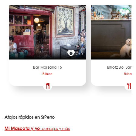
5/5
Bar Marzana 16
Bihotz Bo. San 
Bilbao
Bilbao
Atajos rápidos en SrPerro
Mi Mascota y yo
: consejos y más