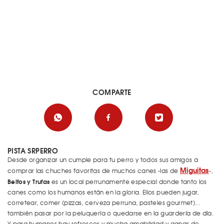
COMPARTE
PISTA SRPERRO
Desde organizar un cumple para tu perro y todos sus amigos a
Miguitas
comprar las chuches favoritas de muchos canes -las de
-,
Belfos y Trufas
es un local perrunamente especial donde tanto los
canes como los humanos están en la gloria. Ellos pueden jugar,
corretear, comer (pizzas, cerveza perruna, pasteles gourmet)...
también pasar por la peluquería o quedarse en la guardería de día.
Y para humanos hay refrescos y mucha amabilidad y ganas de