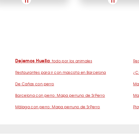
Dejemos Huella
: todo por los animales
Res
Restaurantes para ir con mascota en Barcelona
¿C
De Cañas con perro
Mad
Barcelona con perro: Mapa perruno de SrPerro
Ma
Málaga con perro: Mapa perruno de SrPerro
Pla
s Frecuentes Humanos Perrunos
Preguntas Frecuentes Negocios Perru