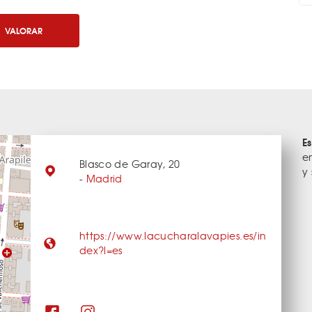
VALORAR
E
e
Blasco de Garay, 20
y
-
Madrid
https://www.lacucharalavapies.es/in
dex?l=es