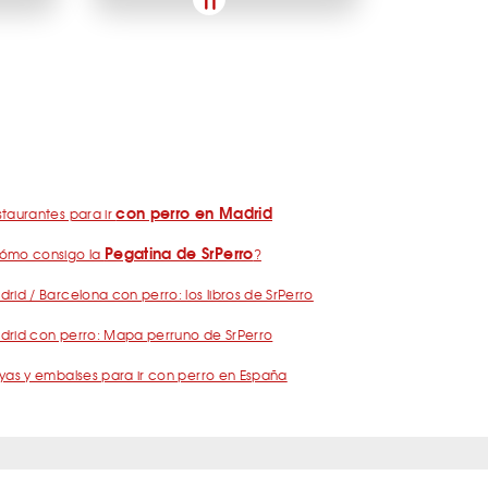
con perro en Madrid
taurantes para ir
Pegatina de SrPerro
ómo consigo la
?
rid / Barcelona con perro: los libros de SrPerro
drid con perro: Mapa perruno de SrPerro
yas y embalses para ir con perro en España
nos
Política de Privacidad
Publicidad
Contacto