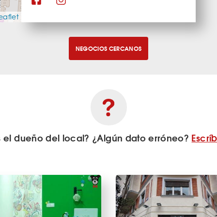
eaflet
NEGOCIOS CERCANOS
s el dueño del local? ¿Algún dato erróneo?
Escrí