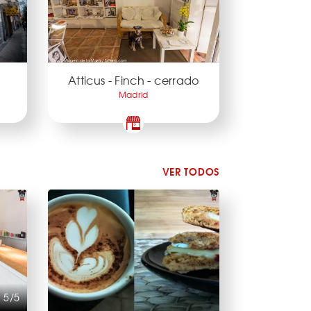
Atticus - Finch - cerrado
Madrid
VER TODOS
5/5