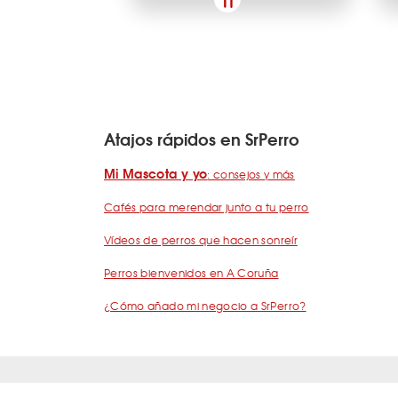
Atajos rápidos en SrPerro
Mi Mascota y yo
: consejos y más
Cafés para merendar junto a tu perro
Vídeos de perros que hacen sonreír
Perros bienvenidos en A Coruña
¿Cómo añado mi negocio a SrPerro?
Quiénes somos
Términos y condiciones
Pregunta