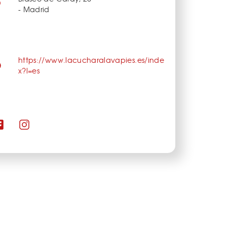
- Madrid
https://www.lacucharalavapies.es/inde
x?l=es