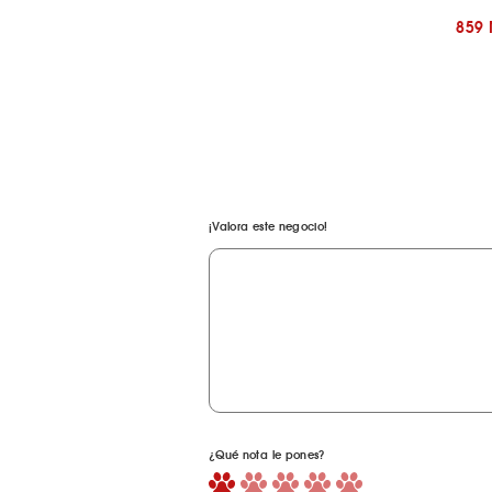
859
¡Valora este negocio!
¿Qué nota le pones?