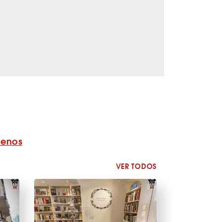
benos
VER TODOS