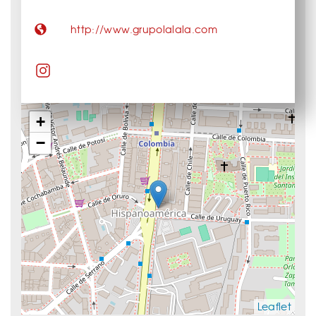
http://www.grupolalala.com
+
−
Leaflet