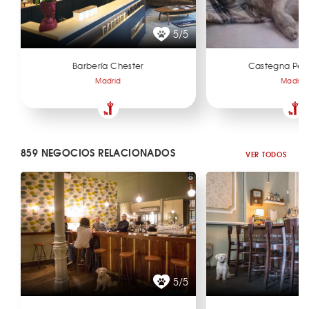
5/5
Barbería Chester
Castegna Pel
Madrid
Madrid
859 NEGOCIOS RELACIONADOS
VER TODOS
5/5